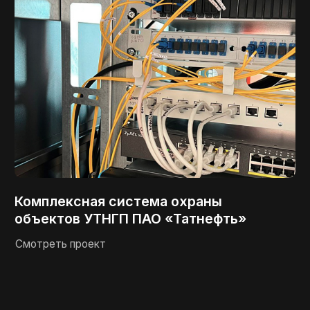
ИНН 1644097089
О компании
ОГРН 1201600058000
Услуги
БИК 044525272
Проекты
КПП 164401001
Сертификаты
р/с 40702810802000178513
Контакты
+7 (917) 295 07 75
energogrupp2000@mail.ru
2020 - 2026 ООО «Энерго Групп»
Политика конфиденциальности